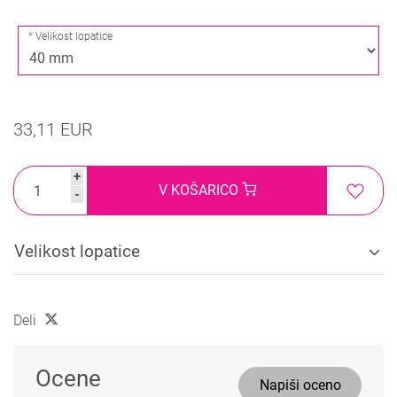
Velikost lopatice
33,11 EUR
+
V KOŠARICO
-
Velikost lopatice
Deli
Ocene
Napiši oceno