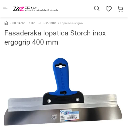
Skip to main content
PO NAZIVU
ORODJE IN PRIBOR
Lopatice in strgala
Fasaderska lopatica Storch inox
ergogrip 400 mm