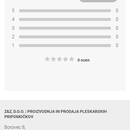
5
0
4
0
3
0
2
0
1
0
0 ocen
Z&Z, D.O.O. | PROIZVODNJA IN PRODAJA PLESKARSKIH 
PRIPOMOČKOV
Borovec 8,
