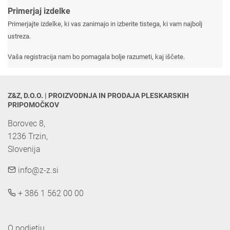
Primerjaj izdelke
Primerjajte izdelke, ki vas zanimajo in izberite tistega, ki vam najbolj
ustreza.
Vaša registracija nam bo pomagala bolje razumeti, kaj iščete.
Z&Z, D.O.O. | PROIZVODNJA IN PRODAJA PLESKARSKIH 
PRIPOMOČKOV
Borovec 8,

1236 Trzin, 

Slovenija
info@z-z.si
+ 386 1 562 00 00
O podjetju