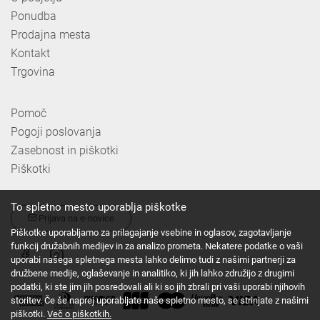
Ponudba
Prodajna mesta
Kontakt
Trgovina
Pomoč
Pogoji poslovanja
Zasebnost in piškotki
Piškotki
To spletno mesto uporablja piškotke
Prijava na e-novice
Piškotke uporabljamo za prilagajanje vsebine in oglasov, zagotavljanje
funkcij družabnih medijev in za analizo prometa. Nekatere podatke o vaši
uporabi našega spletnega mesta lahko delimo tudi z našimi partnerji za
družbene medije, oglaševanje in analitiko, ki jih lahko združijo z drugimi
podatki, ki ste jim jih posredovali ali ki so jih zbrali pri vaši uporabi njihovih
storitev. Če še naprej uporabljate naše spletno mesto, se strinjate z našimi
piškotki.
Več o piškotkih.