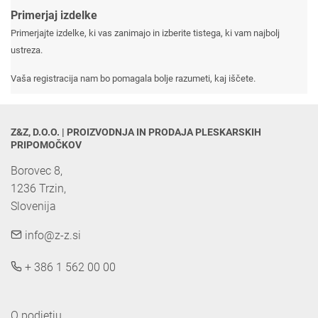
Primerjaj izdelke
Primerjajte izdelke, ki vas zanimajo in izberite tistega, ki vam najbolj
ustreza.
Vaša registracija nam bo pomagala bolje razumeti, kaj iščete.
Z&Z, D.O.O. | PROIZVODNJA IN PRODAJA PLESKARSKIH 
PRIPOMOČKOV
Borovec 8,

1236 Trzin, 

Slovenija
info@z-z.si
+ 386 1 562 00 00
O podjetju