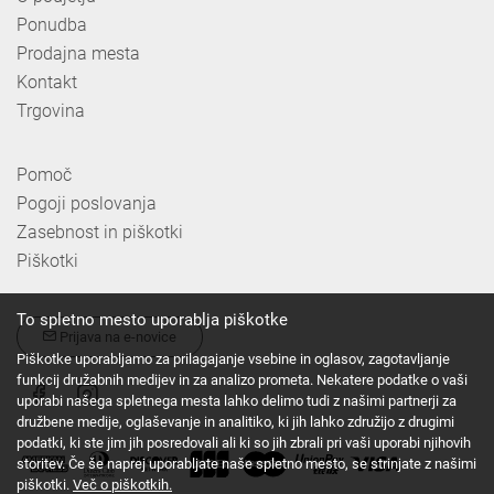
Ponudba
Prodajna mesta
Kontakt
Trgovina
Pomoč
Pogoji poslovanja
Zasebnost in piškotki
Piškotki
To spletno mesto uporablja piškotke
Prijava na e-novice
Piškotke uporabljamo za prilagajanje vsebine in oglasov, zagotavljanje
funkcij družabnih medijev in za analizo prometa. Nekatere podatke o vaši
uporabi našega spletnega mesta lahko delimo tudi z našimi partnerji za
družbene medije, oglaševanje in analitiko, ki jih lahko združijo z drugimi
podatki, ki ste jim jih posredovali ali ki so jih zbrali pri vaši uporabi njihovih
storitev. Če še naprej uporabljate naše spletno mesto, se strinjate z našimi
piškotki.
Več o piškotkih.