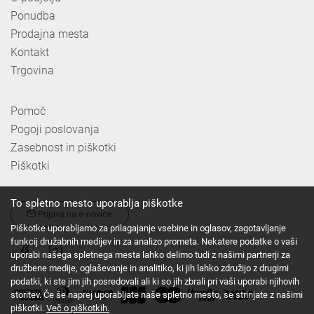
Ponudba
Prodajna mesta
Kontakt
Trgovina
Pomoč
Pogoji poslovanja
Zasebnost in piškotki
Piškotki
To spletno mesto uporablja piškotke
Prijava na e-novice
Piškotke uporabljamo za prilagajanje vsebine in oglasov, zagotavljanje
funkcij družabnih medijev in za analizo prometa. Nekatere podatke o vaši
uporabi našega spletnega mesta lahko delimo tudi z našimi partnerji za
družbene medije, oglaševanje in analitiko, ki jih lahko združijo z drugimi
podatki, ki ste jim jih posredovali ali ki so jih zbrali pri vaši uporabi njihovih
storitev. Če še naprej uporabljate naše spletno mesto, se strinjate z našimi
piškotki.
Več o piškotkih.