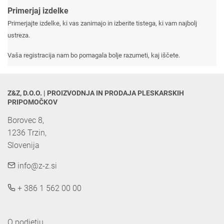
Primerjaj izdelke
Primerjajte izdelke, ki vas zanimajo in izberite tistega, ki vam najbolj
ustreza.
Vaša registracija nam bo pomagala bolje razumeti, kaj iščete.
Z&Z, D.O.O. | PROIZVODNJA IN PRODAJA PLESKARSKIH 
PRIPOMOČKOV
Borovec 8,

1236 Trzin, 

Slovenija
info@z-z.si
+ 386 1 562 00 00
O podjetju