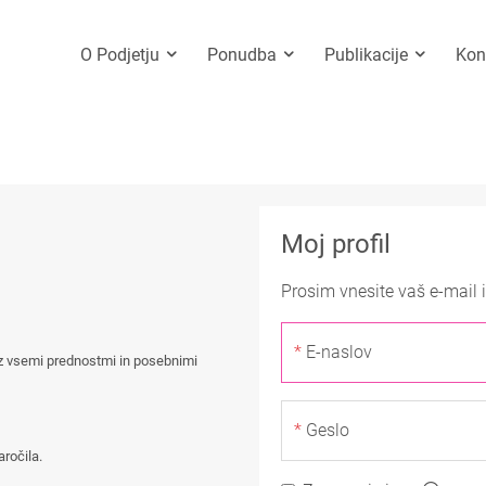
O Podjetju
Ponudba
Publikacije
Kon
Moj profil
Prosim vnesite vaš e-mail 
E-naslov
i z vsemi prednostmi in posebnimi
Geslo
aročila.