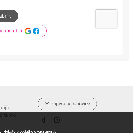
abnik
ijo uporabite
Prijava na e-novice
vanja
piškotki
ta. Nekatere podatke o vaši uporabi