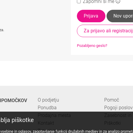
Zapomni si me
Prijava
Nov upor
za.
Za prijavo ali registrac
Pozabljeno geslo?
O podjetju
Pomoč
PRIPOMOČKOV
Ponudba
Pogoji poslo
Prodajna mesta
Zasebnost in 
blja piškotke
Kontakt
Piškotki
Trgovina
vsebine in oglasov, zagotavljanje funkcij družabnih medijev in za analizo prome