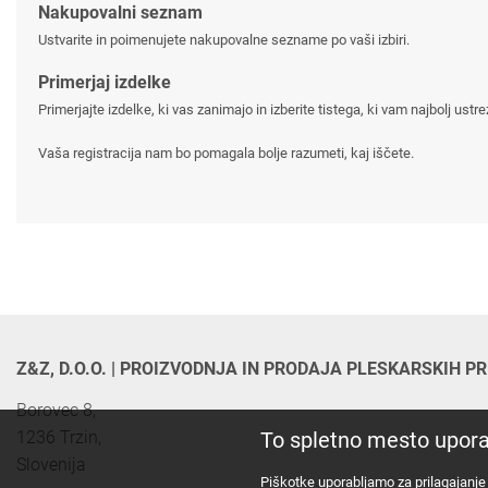
Nakupovalni seznam
Ustvarite in poimenujete nakupovalne sezname po vaši izbiri.
Primerjaj izdelke
Primerjajte izdelke, ki vas zanimajo in izberite tistega, ki vam najbolj ustre
Vaša registracija nam bo pomagala bolje razumeti, kaj iščete.
Z&Z, D.O.O. | PROIZVODNJA IN PRODAJA PLESKARSKIH 
Borovec 8,

1236 Trzin, 

To spletno mesto upora
Slovenija
Piškotke uporabljamo za prilagajanje 