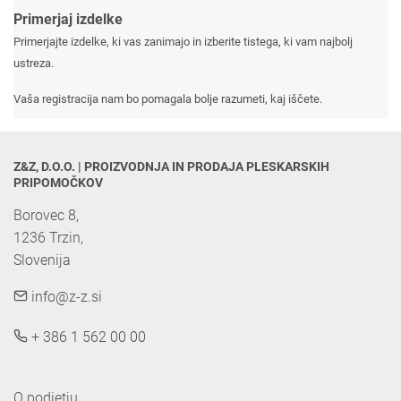
Primerjaj izdelke
Primerjajte izdelke, ki vas zanimajo in izberite tistega, ki vam najbolj
ustreza.
Vaša registracija nam bo pomagala bolje razumeti, kaj iščete.
Z&Z, D.O.O. | PROIZVODNJA IN PRODAJA PLESKARSKIH 
PRIPOMOČKOV
Borovec 8,

1236 Trzin, 

Slovenija
info@z-z.si
+ 386 1 562 00 00
O podjetju