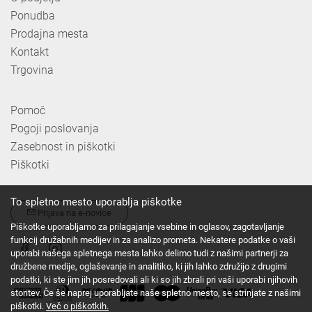
Ponudba
Prodajna mesta
Kontakt
Trgovina
Pomoč
Pogoji poslovanja
Zasebnost in piškotki
Piškotki
To spletno mesto uporablja piškotke
Prijava na e-novice
Piškotke uporabljamo za prilagajanje vsebine in oglasov, zagotavljanje
funkcij družabnih medijev in za analizo prometa. Nekatere podatke o vaši
uporabi našega spletnega mesta lahko delimo tudi z našimi partnerji za
družbene medije, oglaševanje in analitiko, ki jih lahko združijo z drugimi
podatki, ki ste jim jih posredovali ali ki so jih zbrali pri vaši uporabi njihovih
storitev. Če še naprej uporabljate naše spletno mesto, se strinjate z našimi
piškotki.
Več o piškotkih.