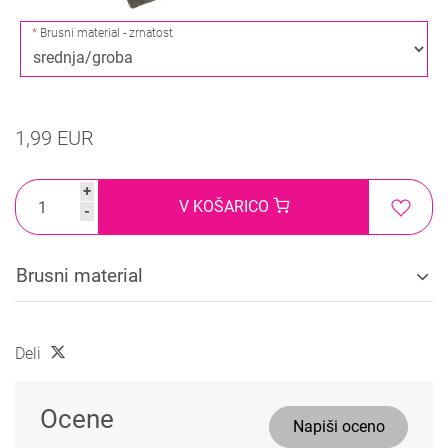
Brusni material - zrnatost
1,99 EUR
+
V KOŠARICO
-
Brusni material
Deli
Ocene
Napiši oceno