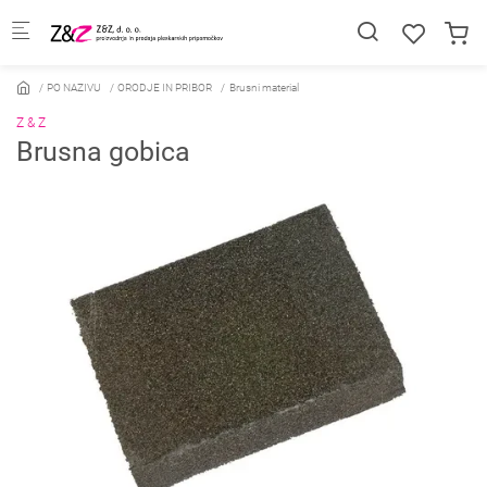
Skip to main content
PO NAZIVU
ORODJE IN PRIBOR
Brusni material
Z & Z
Brusna gobica