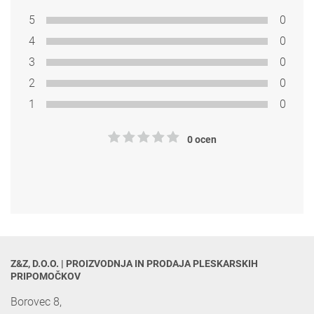
5
0
4
0
3
0
2
0
1
0
0 ocen
Z&Z, D.O.O. | PROIZVODNJA IN PRODAJA PLESKARSKIH 
PRIPOMOČKOV
Borovec 8,
