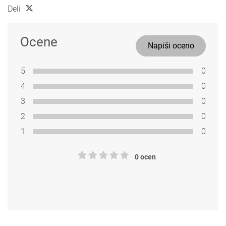
Deli
Ocene
Napiši oceno
5
0
4
0
3
0
2
0
1
0
0 ocen