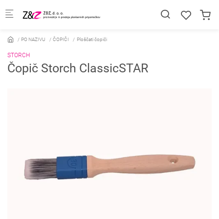
Skip to main content
PO NAZIVU
ČOPIČI
Ploščati čopiči
STORCH
Čopič Storch ClassicSTAR