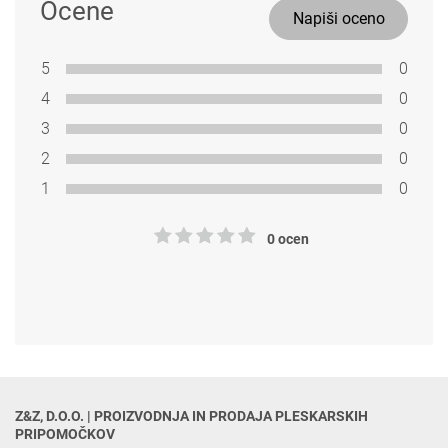
Ocene
Napiši oceno
5
0
4
0
3
0
2
0
1
0
0 ocen
Z&Z, D.O.O. | PROIZVODNJA IN PRODAJA PLESKARSKIH 
PRIPOMOČKOV