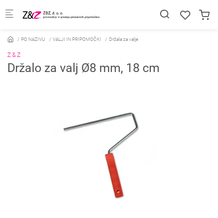
Skip to main content
PO NAZIVU
VALJI IN PRIPOMOČKI
Držala za valje
Z & Z
Držalo za valj Ø8 mm, 18 cm