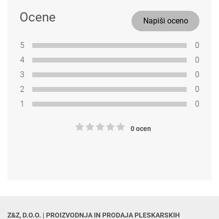
Ocene
Napiši oceno
5
0
4
0
3
0
2
0
1
0
0 ocen
Z&Z, D.O.O. | PROIZVODNJA IN PRODAJA PLESKARSKIH 