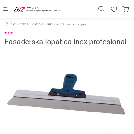
Skip to main content
PO NAZIVU
ORODJE IN PRIBOR
Lopatice in strgala
Z & Z
Fasaderska lopatica inox profesional