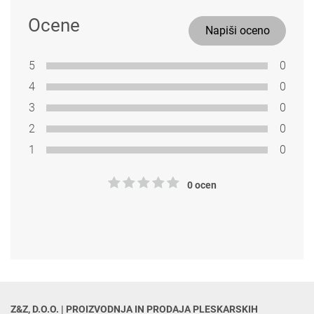
Ocene
Napiši oceno
5
0
4
0
3
0
2
0
1
0
0 ocen
Z&Z, D.O.O. | PROIZVODNJA IN PRODAJA PLESKARSKIH 