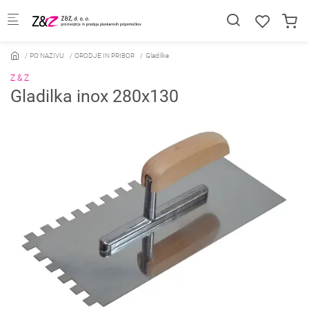
Skip to main content
PO NAZIVU
ORODJE IN PRIBOR
Gladilke
Z & Z
Gladilka inox 280x130