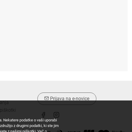
Prijava na e-novice
vanja
piškotki
ta. Nekatere podatke o vaši uporabi
družijo z drugimi podatki, ki ste jim
injate z našimi piškotki.
Več o