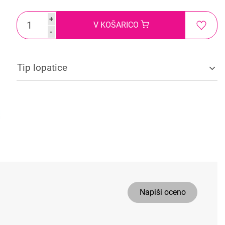
+
V KOŠARICO
-
Tip lopatice
Napiši oceno