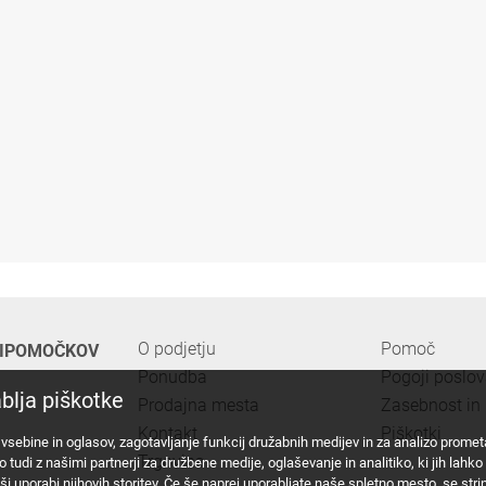
O podjetju
Pomoč
PRIPOMOČKOV
Ponudba
Pogoji poslo
blja piškotke
Prodajna mesta
Zasebnost in 
Kontakt
Piškotki
vsebine in oglasov, zagotavljanje funkcij družabnih medijev in za analizo prome
Trgovina
di z našimi partnerji za družbene medije, oglaševanje in analitiko, ki jih lahko z
i vaši uporabi njihovih storitev. Če še naprej uporabljate naše spletno mesto, se str