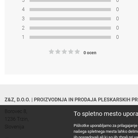
5
0
4
0
3
0
2
0
1
0
0 ocen
Z&Z, D.O.O. | PROIZVODNJA IN PRODAJA PLESKARSKIH 
Borovec 8,

To spletno mesto upora
1236 Trzin, 

Piškotke uporabljamo za prilagajanje 
Slovenija
našega spletnega mesta lahko delimo tu
jih posredovali ali ki so jih zbrali pr