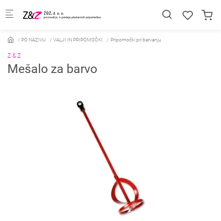
Skip to main content
PO NAZIVU
VALJI IN PRIPOMOČKI
Pripomočki pri barvanju
Z & Z
Mešalo za barvo