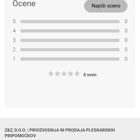
Ocene
Napiši oceno
5
0
4
0
3
0
2
0
1
0
0 ocen
Z&Z, D.O.O. | PROIZVODNJA IN PRODAJA PLESKARSKIH 
PRIPOMOČKOV