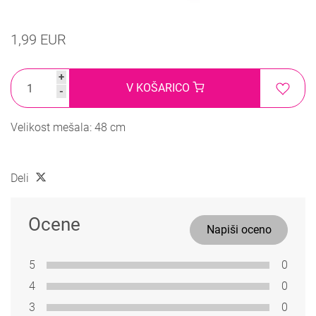
1,99 EUR
+
V KOŠARICO
-
Velikost mešala: 48 cm
Deli
Ocene
Napiši oceno
5
0
4
0
3
0