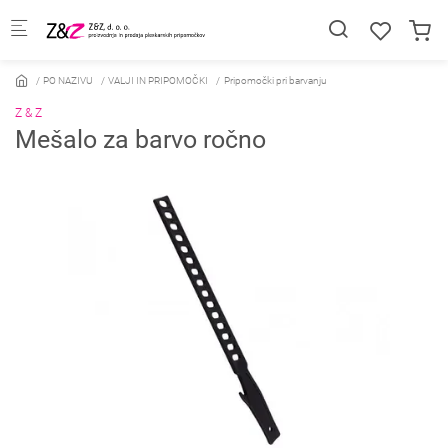
Skip to main content
PO NAZIVU
VALJI IN PRIPOMOČKI
Pripomočki pri barvanju
Z & Z
Mešalo za barvo ročno