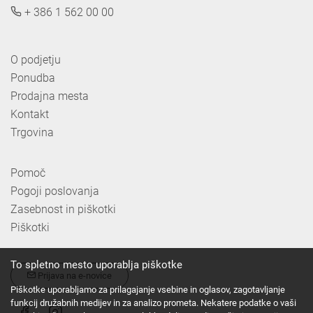
+ 386 1 562 00 00
O podjetju
Ponudba
Prodajna mesta
Kontakt
Trgovina
Pomoč
Pogoji poslovanja
Zasebnost in piškotki
Piškotki
To spletno mesto uporablja piškotke
Prijava na e-novice
Piškotke uporabljamo za prilagajanje vsebine in oglasov, zagotavljanje
funkcij družabnih medijev in za analizo prometa. Nekatere podatke o vaši