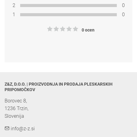
2
0
1
0
0 ocen
Z&Z, D.O.O. | PROIZVODNJA IN PRODAJA PLESKARSKIH 
PRIPOMOČKOV
Borovec 8,

1236 Trzin, 

Slovenija
info@z-z.si