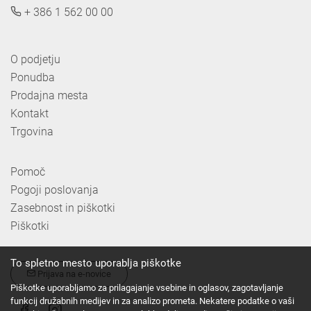
+ 386 1 562 00 00
O podjetju
Ponudba
Prodajna mesta
Kontakt
Trgovina
Pomoč
Pogoji poslovanja
Zasebnost in piškotki
Piškotki
To spletno mesto uporablja piškotke
Prijava na e-novice
Piškotke uporabljamo za prilagajanje vsebine in oglasov, zagotavljanje
funkcij družabnih medijev in za analizo prometa. Nekatere podatke o vaši