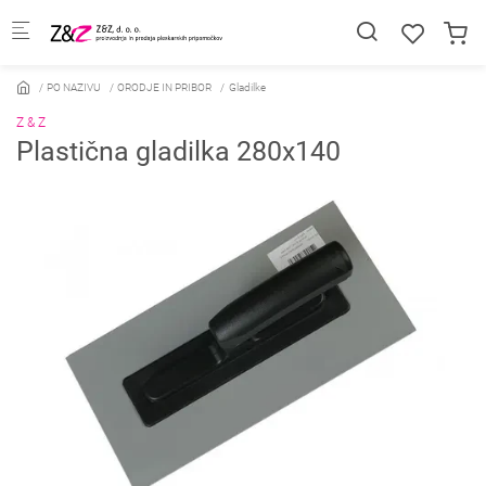
Skip to main content
PO NAZIVU
ORODJE IN PRIBOR
Gladilke
Z & Z
Plastična gladilka 280x140