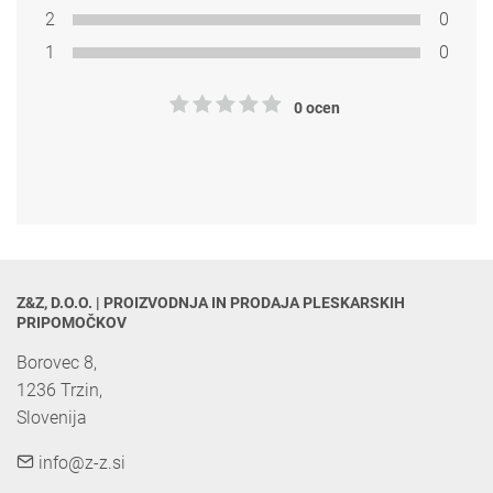
2
0
1
0
0 ocen
Z&Z, D.O.O. | PROIZVODNJA IN PRODAJA PLESKARSKIH 
PRIPOMOČKOV
Borovec 8,

1236 Trzin, 

Slovenija
info@z-z.si