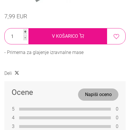
7,99 EUR
+
V KOŠARICO
-
- Primerna za glajenje izravnalne mase
Deli
Ocene
Napiši oceno
5
0
4
0
3
0