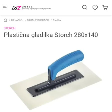
Skip to main content
PO NAZIVU
ORODJE IN PRIBOR
Gladilke
STORCH
Plastična gladilka Storch 280x140