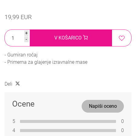
19,99 EUR
+
V KOŠARICO
-
- Gumiran ročaj
- Primerna za glajenje izravnalne mase
Deli
Ocene
Napiši oceno
5
0
4
0