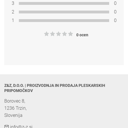
3
0
2
0
1
0
0 ocen
Z&Z, D.O.O. | PROIZVODNJA IN PRODAJA PLESKARSKIH 
PRIPOMOČKOV
Borovec 8,

1236 Trzin, 

Slovenija
info@z-z.si