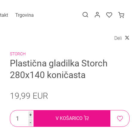
takt
Trgovina
Deli
STORCH
Plastična gladilka Storch
280x140 koničasta
19,99 EUR
+
V KOŠARICO
-