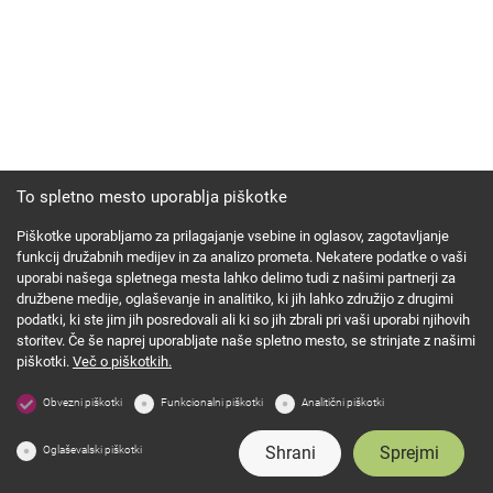
To spletno mesto uporablja piškotke
Piškotke uporabljamo za prilagajanje vsebine in oglasov, zagotavljanje
funkcij družabnih medijev in za analizo prometa. Nekatere podatke o vaši
uporabi našega spletnega mesta lahko delimo tudi z našimi partnerji za
družbene medije, oglaševanje in analitiko, ki jih lahko združijo z drugimi
podatki, ki ste jim jih posredovali ali ki so jih zbrali pri vaši uporabi njihovih
storitev. Če še naprej uporabljate naše spletno mesto, se strinjate z našimi
piškotki.
Več o piškotkih.
Obvezni piškotki
Funkcionalni piškotki
Analitični piškotki
Shrani
Sprejmi
Oglaševalski piškotki