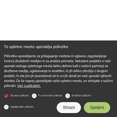
To spletno mesto uporablja piškotke
Piškotke uporabljamo za prilagajanje vsebine in oglasov, zagotavljanje
funkcij družabnih medijev in za analizo prometa. Nekatere podatke o vaši
uporabi našega spletnega mesta lahko delimo tudi z našimi partnerji za
družbene medije, oglaševanje in analitiko, ki jih lahko združijo z drugimi
podatki, ki ste jim jih posredovali ali ki so jih zbrali pri vaši uporabi njihovih
storitev. Če še naprej uporabljate naše spletno mesto, se strinjate z našimi
piškotki.
Več o piškotkih.
Obvezni piškotki
Funkcionalni piškotki
Analitični piškotki
Shrani
Sprejmi
Oglaševalski piškotki