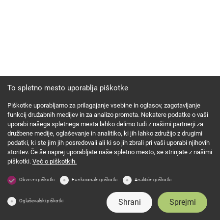
To spletno mesto uporablja piškotke
Piškotke uporabljamo za prilagajanje vsebine in oglasov, zagotavljanje
funkcij družabnih medijev in za analizo prometa. Nekatere podatke o vaši
uporabi našega spletnega mesta lahko delimo tudi z našimi partnerji za
družbene medije, oglaševanje in analitiko, ki jih lahko združijo z drugimi
podatki, ki ste jim jih posredovali ali ki so jih zbrali pri vaši uporabi njihovih
storitev. Če še naprej uporabljate naše spletno mesto, se strinjate z našimi
piškotki.
Več o piškotkih.
Obvezni piškotki
Funkcionalni piškotki
Analitični piškotki
Shrani
Sprejmi
Oglaševalski piškotki