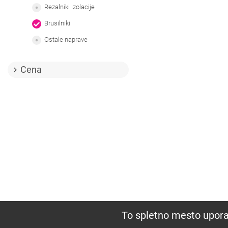
Rezalniki izolacije
Brusilniki
Ostale naprave
Cena
To spletno mesto upora