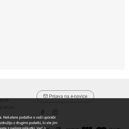
Prijava na e-novice
vanja
piškotki
ta. Nekatere podatke o vaši uporabi
družijo z drugimi podatki, ki ste jim
injate z našimi piškotki.
Več o