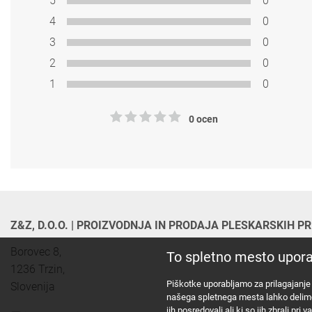
5
0
4
0
3
0
2
0
1
0
0 ocen
Z&Z, D.O.O. | PROIZVODNJA IN PRODAJA PLESKARSKIH 
Borovec 8,

To spletno mesto upora
1236 Trzin, 

Piškotke uporabljamo za prilagajanje 
Slovenija
našega spletnega mesta lahko delimo tu
jih posredovali ali ki so jih zbrali pr