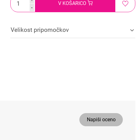
V KOŠARICO
-
Velikost pripomočkov
Napiši oceno