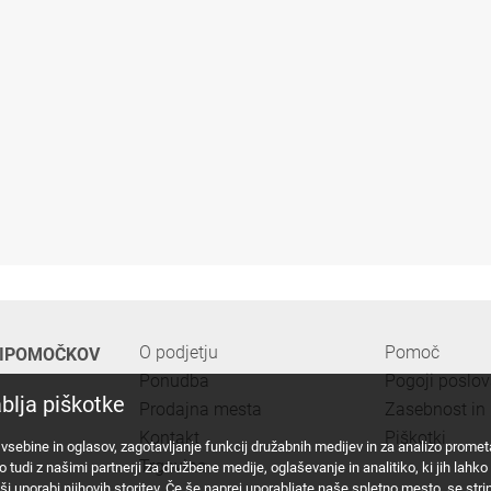
O podjetju
Pomoč
PRIPOMOČKOV
Ponudba
Pogoji poslo
blja piškotke
Prodajna mesta
Zasebnost in 
Kontakt
Piškotki
vsebine in oglasov, zagotavljanje funkcij družabnih medijev in za analizo prome
Trgovina
di z našimi partnerji za družbene medije, oglaševanje in analitiko, ki jih lahko z
i vaši uporabi njihovih storitev. Če še naprej uporabljate naše spletno mesto, se str