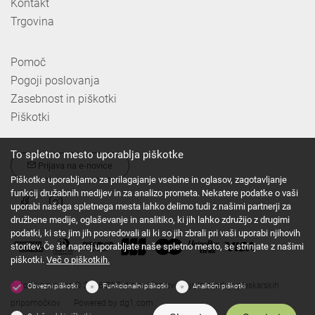
Kontakt
Trgovina
Pomoč
Pogoji poslovanja
Zasebnost in piškotki
Piškotki
To spletno mesto uporablja piškotke
Prijava na e-novice
Piškotke uporabljamo za prilagajanje vsebine in oglasov, zagotavljanje
funkcij družabnih medijev in za analizo prometa. Nekatere podatke o vaši
uporabi našega spletnega mesta lahko delimo tudi z našimi partnerji za
družbene medije, oglaševanje in analitiko, ki jih lahko združijo z drugimi
podatki, ki ste jim jih posredovali ali ki so jih zbrali pri vaši uporabi njihovih
storitev. Če še naprej uporabljate naše spletno mesto, se strinjate z našimi
piškotki.
Več o piškotkih.
Avtorske pravice © 2026 Z&Z, d.o.o. | Proizvodnja in prodaja pleskarskih
Obvezni piškotki
Funkcionalni piškotki
Analitični piškotki
pripomočkov
Powered by
dg1.com