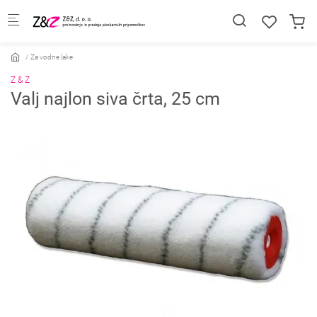
Skip to main content
Za vodne lake
Z & Z
Valj najlon siva črta, 25 cm