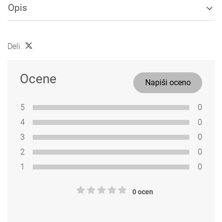
Opis
Deli
Ocene
Napiši oceno
5
0
4
0
3
0
2
0
1
0
0 ocen