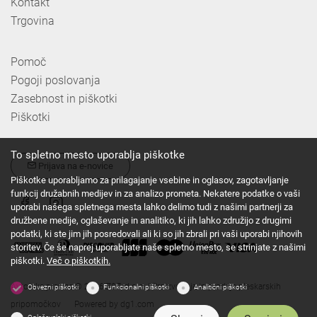
Kontakt
Trgovina
Pomoč
Pogoji poslovanja
Zasebnost in piškotki
Piškotki
To spletno mesto uporablja piškotke
Prijava na e-novice
Piškotke uporabljamo za prilagajanje vsebine in oglasov, zagotavljanje
funkcij družabnih medijev in za analizo prometa. Nekatere podatke o vaši
uporabi našega spletnega mesta lahko delimo tudi z našimi partnerji za
družbene medije, oglaševanje in analitiko, ki jih lahko združijo z drugimi
podatki, ki ste jim jih posredovali ali ki so jih zbrali pri vaši uporabi njihovih
storitev. Če še naprej uporabljate naše spletno mesto, se strinjate z našimi
piškotki.
Več o piškotkih.
Avtorske pravice © 2026 Z&Z, d.o.o. | Proizvodnja in prodaja pleskarskih
Obvezni piškotki
Funkcionalni piškotki
Analitični piškotki
pripomočkov
Powered by
dg1.com