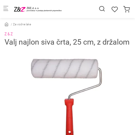
Skip to main content
Za vodne lake
Z & Z
Valj najlon siva črta, 25 cm, z držalom