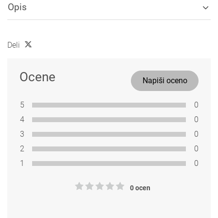
Opis
Deli
Ocene
Napiši oceno
5
0
4
0
3
0
2
0
1
0
0 ocen