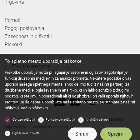
Trgovina
Pomoč
Pogoji poslovanja
Zasebnost in piškotki
Piškotki
To spletno mesto uporablja piškotke
Prijava na e-novice
Piškotke uporabljamo za prilagajanje vsebine in oglasov, zagotavljanje
funkcij družabnih medijev in za analizo prometa. Nekatere podatke o vaši
uporabi našega spletnega mesta lahko delimo tudi z našimi partnerji za
družbene medije, oglaševanje in analitiko, ki jih lahko združijo z drugimi
podatki, ki ste jim jih posredovali ali ki so jih zbrali pri vaši uporabi njihovih
storitev. Če še naprej uporabljate naše spletno mesto, se strinjate z našimi
piškotki.
Več o piškotkih.
Avtorske pravice © 2026 Z&Z, d.o.o. | Proizvodnja in prodaja pleskarskih
Obvezni piškotki
Funkcionalni piškotki
Analitični piškotki
pripomočkov
Powered by
dg1.com
Shrani
Sprejmi
Oglaševalski piškotki