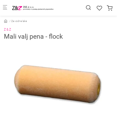
Skip to main content
Za vodne lake
Z & Z
Mali valj pena - flock