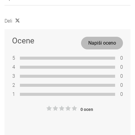
Deli
Ocene
Napiši oceno
5
0
4
0
3
0
2
0
1
0
0 ocen