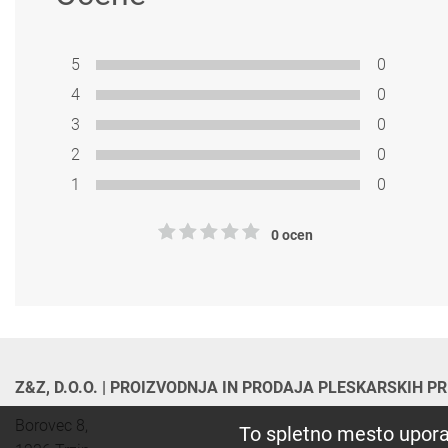
5
0
4
0
3
0
2
0
1
0
0 ocen
Z&Z, D.O.O. | PROIZVODNJA IN PRODAJA PLESKARSKIH 
Borovec 8,

To spletno mesto upora