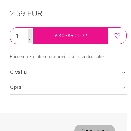
2,59 EUR
+
V KOŠARICO
-
Primeren za lake na osnovi topil in vodne lake.
O valju
Opis
Napiši oceno