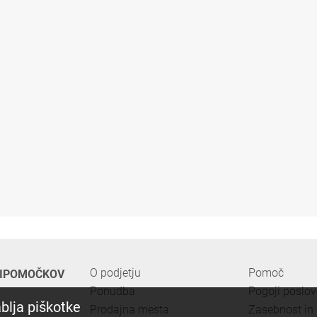
O podjetju
Pomoč
PRIPOMOČKOV
Ponudba
Pogoji poslo
blja piškotke
Prodajna mesta
Zasebnost in 