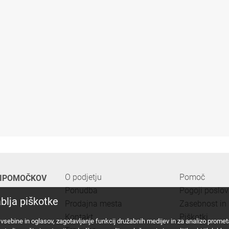
O podjetju
Pomoč
PRIPOMOČKOV
Ponudba
Pogoji poslo
blja piškotke
Prodajna mesta
Zasebnost in 
Kontakt
Piškotki
vsebine in oglasov, zagotavljanje funkcij družabnih medijev in za analizo prome