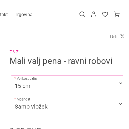
takt
Trgovina
Deli
Z & Z
Mali valj pena - ravni robovi
Velikost valja
Možnost