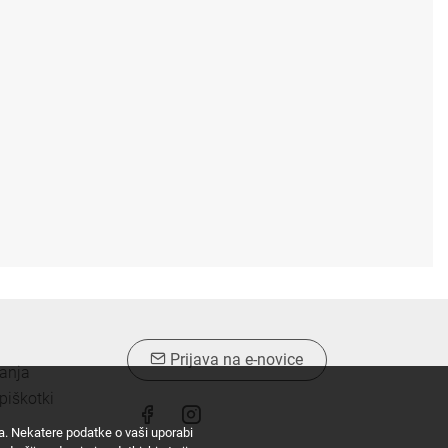
Prijava na e-novice
vanja
piškotki
ta. Nekatere podatke o vaši uporabi