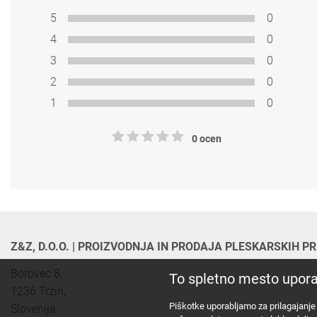
5
0
4
0
3
0
2
0
1
0
0 ocen
Z&Z, D.O.O. | PROIZVODNJA IN PRODAJA PLESKARSKIH 
Borovec 8,

To spletno mesto upora
1236 Trzin, 

Piškotke uporabljamo za prilagajanje 
Slovenija