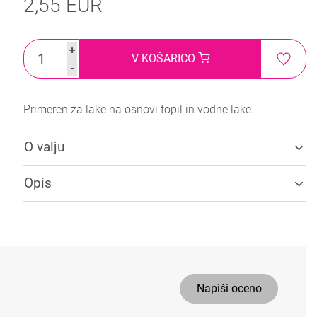
2,55 EUR
+
V KOŠARICO
-
Primeren za lake na osnovi topil in vodne lake.
O valju
Opis
Napiši oceno