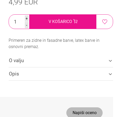
4,99 EUR
+
V KOŠARICO
-
Primeren za zidne in fasadne barve, latex barve in
osnovni premaz.
O valju
Opis
Napiši oceno