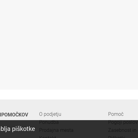
O podjetju
Pomoč
PRIPOMOČKOV
Ponudba
Pogoji poslo
blja piškotke
Prodajna mesta
Zasebnost in 