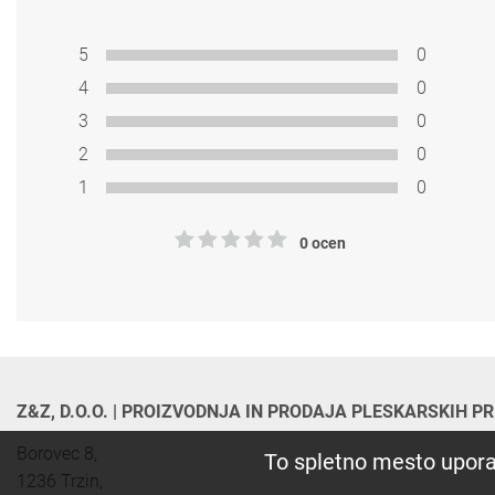
5
0
4
0
3
0
2
0
1
0
0 ocen
Z&Z, D.O.O. | PROIZVODNJA IN PRODAJA PLESKARSKIH 
Borovec 8,

To spletno mesto upora
1236 Trzin, 
