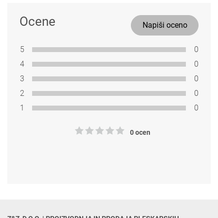
Ocene
Napiši oceno
5
0
4
0
3
0
2
0
1
0
0 ocen