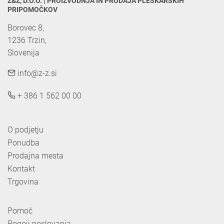
Z&Z, D.O.O. | PROIZVODNJA IN PRODAJA PLESKARSKIH 
PRIPOMOČKOV
Borovec 8,

1236 Trzin, 

Slovenija
info@z-z.si
+ 386 1 562 00 00
O podjetju
Ponudba
Prodajna mesta
Kontakt
Trgovina
Pomoč
Pogoji poslovanja