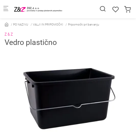
Skip to main content
PO NAZIVU
VALJI IN PRIPOMOČKI
Pripomočki pri barvanju
Z & Z
Vedro plastično