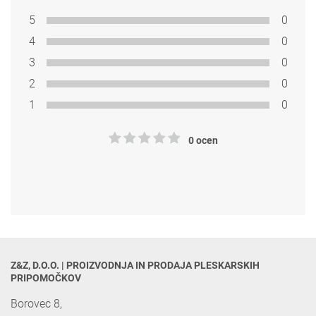
5
0
4
0
3
0
2
0
1
0
0 ocen
Z&Z, D.O.O. | PROIZVODNJA IN PRODAJA PLESKARSKIH 
PRIPOMOČKOV
Borovec 8,
