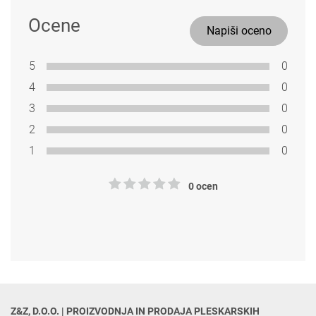
Ocene
Napiši oceno
5
0
4
0
3
0
2
0
1
0
0 ocen
Z&Z, D.O.O. | PROIZVODNJA IN PRODAJA PLESKARSKIH 