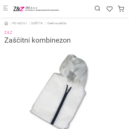
Skip to main content
PO NAZIVU
ZAŠČITA
Osebna zaščita
Z & Z
Zaščitni kombinezon