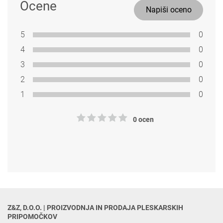
Ocene
Napiši oceno
5
0
4
0
3
0
2
0
1
0
0 ocen
Z&Z, D.O.O. | PROIZVODNJA IN PRODAJA PLESKARSKIH 
PRIPOMOČKOV