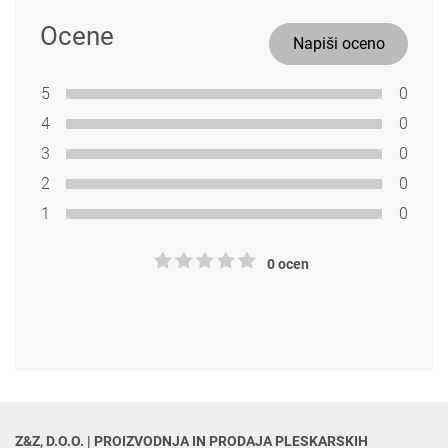
Ocene
Napiši oceno
5
0
4
0
3
0
2
0
1
0
0 ocen
Z&Z, D.O.O. | PROIZVODNJA IN PRODAJA PLESKARSKIH 