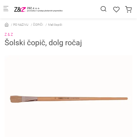
Skip to main content
PO NAZIVU
ČOPIČI
Mali čopiči
Z & Z
Šolski čopič, dolg ročaj