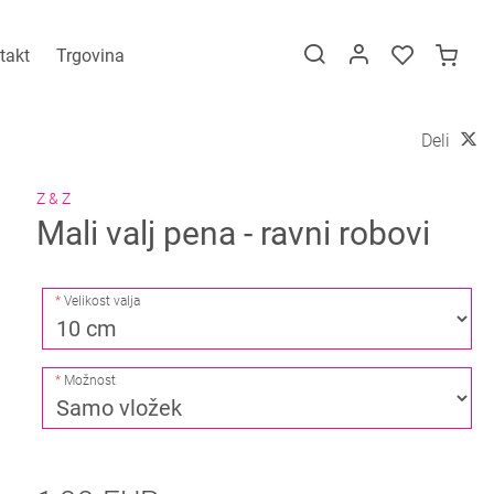
takt
Trgovina
Deli
Z & Z
Mali valj pena - ravni robovi
Velikost valja
Možnost