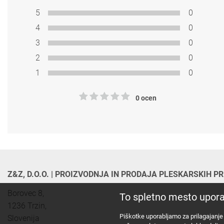
5
0
4
0
3
0
2
0
1
0
0 ocen
Z&Z, D.O.O. | PROIZVODNJA IN PRODAJA PLESKARSKIH 
Borovec 8,

To spletno mesto upora
1236 Trzin, 

Piškotke uporabljamo za prilagajanje 
Slovenija