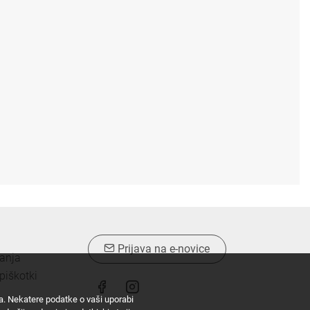
Prijava na e-novice
vanja
piškotki
ta. Nekatere podatke o vaši uporabi