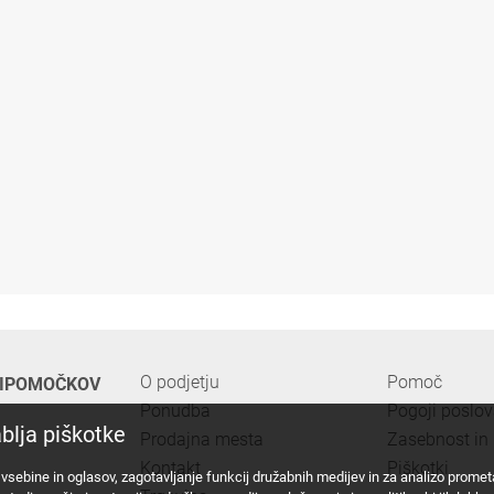
O podjetju
Pomoč
PRIPOMOČKOV
Ponudba
Pogoji poslo
blja piškotke
Prodajna mesta
Zasebnost in 
Kontakt
Piškotki
vsebine in oglasov, zagotavljanje funkcij družabnih medijev in za analizo prome