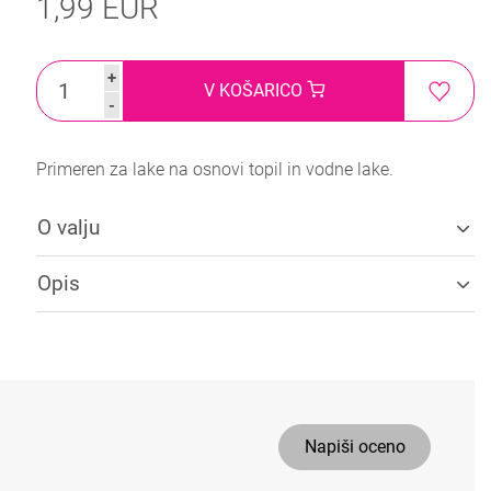
1,99 EUR
+
V KOŠARICO
-
Primeren za lake na osnovi topil in vodne lake.
O valju
Opis
Napiši oceno