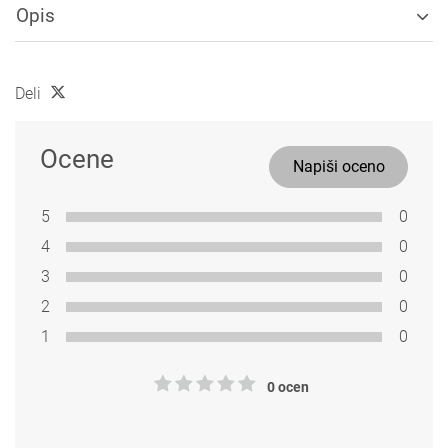
Opis
Deli
Ocene
Napiši oceno
5
0
4
0
3
0
2
0
1
0
0 ocen