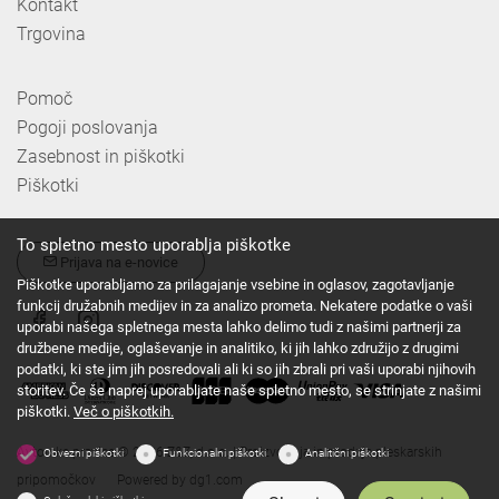
Kontakt
Trgovina
Pomoč
Pogoji poslovanja
Zasebnost in piškotki
Piškotki
To spletno mesto uporablja piškotke
Prijava na e-novice
Piškotke uporabljamo za prilagajanje vsebine in oglasov, zagotavljanje
funkcij družabnih medijev in za analizo prometa. Nekatere podatke o vaši
uporabi našega spletnega mesta lahko delimo tudi z našimi partnerji za
družbene medije, oglaševanje in analitiko, ki jih lahko združijo z drugimi
podatki, ki ste jim jih posredovali ali ki so jih zbrali pri vaši uporabi njihovih
storitev. Če še naprej uporabljate naše spletno mesto, se strinjate z našimi
piškotki.
Več o piškotkih.
Avtorske pravice © 2026 Z&Z, d.o.o. | Proizvodnja in prodaja pleskarskih
Obvezni piškotki
Funkcionalni piškotki
Analitični piškotki
pripomočkov
Powered by
dg1.com