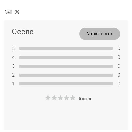
Deli
Ocene
Napiši oceno
5
0
4
0
3
0
2
0
1
0
0 ocen